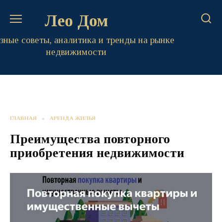
Перейти
Лео Дом
к
содержанию
зные советы, аналитика и тренды на рынке
недвижимости
ГЛАВНАЯ
»
АРЕНДА ЖИЛЬЯ
Преимущества повторного
приобретения недвижимости