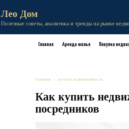
Перейти
к
Лео Дом
содержанию
Полезные советы, аналитика и тренды на рынке нед
Главная
Аренда жилья
Покупка недв
ГЛАВНАЯ
»
КУПИТЬ НЕДВИЖИМОСТЬ
Как купить недви
посредников