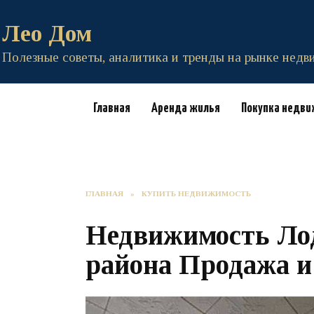
Перейти
к
Лео Дом
содержанию
Полезные советы, аналитика и тренды на рынке нед
Главная
Аренда жилья
Покупка недв
ГЛАВНАЯ
»
КУПИТЬ НЕДВИЖИМОСТЬ
Недвижимость Ло
района Продажа и