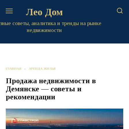
Перейти
Лео Дом
к
содержанию
зные советы, аналитика и тренды на рынке
недвижимости
ГЛАВНАЯ
»
АРЕНДА ЖИЛЬЯ
Продажа недвижимости в
Демянске — советы и
рекомендации