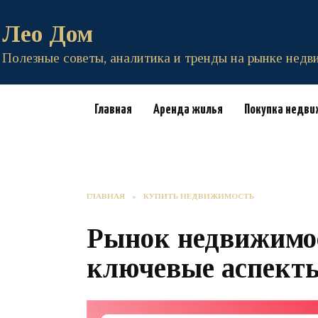
Перейти
к
Лео Дом
содержанию
Полезные советы, аналитика и тренды на рынке нед
Главная
Аренда жилья
Покупка недв
ГЛАВНАЯ
»
КУПИТЬ НЕДВИЖИМОСТЬ
Рынок недвижимо
ключевые аспекты