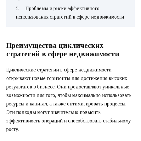
Проблемы и риски эффективного
использования стратегий в сфере недвижимости
Преимущества циклических
стратегий в сфере недвижимости
Циклические стратегии в сфере недвижимости
открывают новые горизонты для достижения высоких
результатов в бизнесе. Они предоставляют уникальные
возможности для того, чтобы максимально использовать
ресурсы и капитал, а также оптимизировать процессы.
Эти подходы могут значительно повысить
эффективность операций и способствовать стабильному
росту.