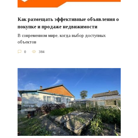
Как размещать эффективные объявления о
покупке и продаже недвижимости
В современном мире, когда выбор доступных
объектов
0
384