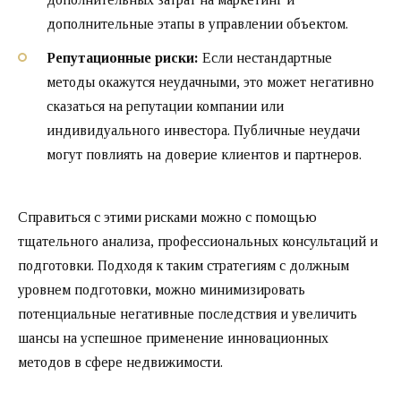
дополнительные этапы в управлении объектом.
Репутационные риски:
Если нестандартные
методы окажутся неудачными, это может негативно
сказаться на репутации компании или
индивидуального инвестора. Публичные неудачи
могут повлиять на доверие клиентов и партнеров.
Справиться с этими рисками можно с помощью
тщательного анализа, профессиональных консультаций и
подготовки. Подходя к таким стратегиям с должным
уровнем подготовки, можно минимизировать
потенциальные негативные последствия и увеличить
шансы на успешное применение инновационных
методов в сфере недвижимости.