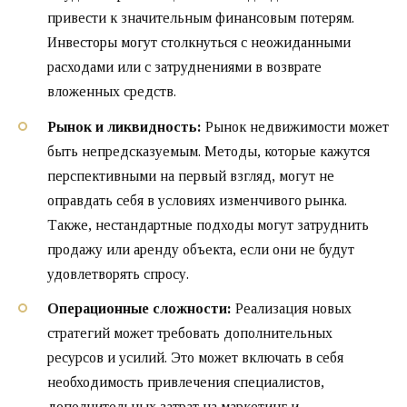
привести к значительным финансовым потерям.
Инвесторы могут столкнуться с неожиданными
расходами или с затруднениями в возврате
вложенных средств.
Рынок и ликвидность:
Рынок недвижимости может
быть непредсказуемым. Методы, которые кажутся
перспективными на первый взгляд, могут не
оправдать себя в условиях изменчивого рынка.
Также, нестандартные подходы могут затруднить
продажу или аренду объекта, если они не будут
удовлетворять спросу.
Операционные сложности:
Реализация новых
стратегий может требовать дополнительных
ресурсов и усилий. Это может включать в себя
необходимость привлечения специалистов,
дополнительных затрат на маркетинг и