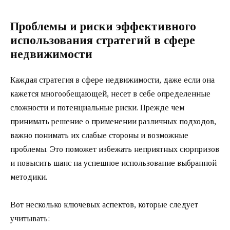
Проблемы и риски эффективного
использования стратегий в сфере
недвижимости
Каждая стратегия в сфере недвижимости, даже если она
кажется многообещающей, несет в себе определенные
сложности и потенциальные риски. Прежде чем
принимать решение о применении различных подходов,
важно понимать их слабые стороны и возможные
проблемы. Это поможет избежать неприятных сюрпризов
и повысить шанс на успешное использование выбранной
методики.
Вот несколько ключевых аспектов, которые следует
учитывать: