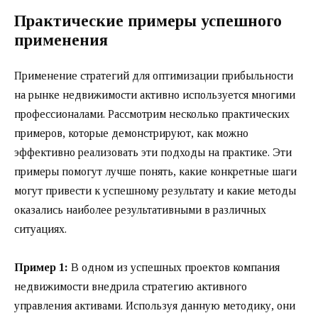
Практические примеры успешного
применения
Применение стратегий для оптимизации прибыльности
на рынке недвижимости активно используется многими
профессионалами. Рассмотрим несколько практических
примеров, которые демонстрируют, как можно
эффективно реализовать эти подходы на практике. Эти
примеры помогут лучше понять, какие конкретные шаги
могут привести к успешному результату и какие методы
оказались наиболее результативными в различных
ситуациях.
Пример 1:
В одном из успешных проектов компания
недвижимости внедрила стратегию активного
управления активами. Используя данную методику, они