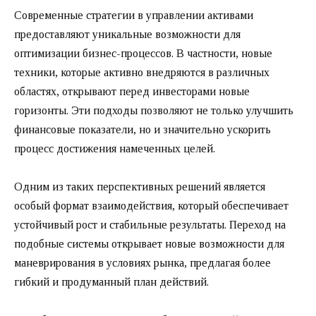
Современные стратегии в управлении активами
предоставляют уникальные возможности для
оптимизации бизнес-процессов. В частности, новые
техники, которые активно внедряются в различных
областях, открывают перед инвесторами новые
горизонты. Эти подходы позволяют не только улучшить
финансовые показатели, но и значительно ускорить
процесс достижения намеченных целей.
Одним из таких перспективных решений является
особый формат взаимодействия, который обеспечивает
устойчивый рост и стабильные результаты. Переход на
подобные системы открывает новые возможности для
маневрирования в условиях рынка, предлагая более
гибкий и продуманный план действий.