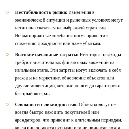
Нестабильность рынка:
Изменения в
экономической ситуации и рыночных условиях могут
негативно сказаться на выбранной стратегии.
Неблагоприятные колебания могут привести к
снижению доходности или даже убыткам.
Высокие начальные затраты:
Некоторые подходы
требуют значительных финансовых вложений на
начальном этапе. Эти затраты могут включать в себя
расходы на маркетинг, обновление объектов или
другие инвестиции, которые не всегда гарантируют
быстрый возврат.
Сложности с ликвидностью:
Объекты могут не
всегда быстро находить покупателей или
арендаторов, что приводит к длительным периодам,
когда они остаются пустыми или не приносят доход.