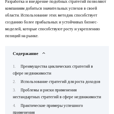
Разработка и внедрение подобных стратегий позволяют
компаниям добиться значительных успехов в своей
области. Использование этих методик способствует
созданию более прибыльных и устойчивых бизнес-
моделей, которые способствуют росту и укреплению
позиций на рынке.
Содержание
Преимущества циклических стратегий в
сфере недвижимости
Использование стратегий для роста доходов
Проблемы и риски применения
нестандартных стратегий в сфере недвижимости
Практические примеры успешного
применения