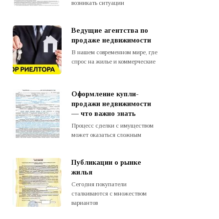
возникать ситуации
Ведущие агентства по
продаже недвижимости
В нашем современном мире, где
спрос на жилье и коммерческие
Оформление купли-
продажи недвижимости
— что важно знать
Процесс сделки с имуществом
может оказаться сложным
Публикации о рынке
жилья
Сегодня покупатели
сталкиваются с множеством
вариантов