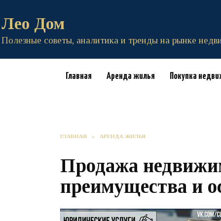
Перейти
к
Лео Дом
содержанию
Полезные советы, аналитика и тренды на рынке нед
Главная
Аренда жилья
Покупка недв
ГЛАВНАЯ
»
АРЕНДА ЖИЛЬЯ
Продажа недвижим
преимущества и о