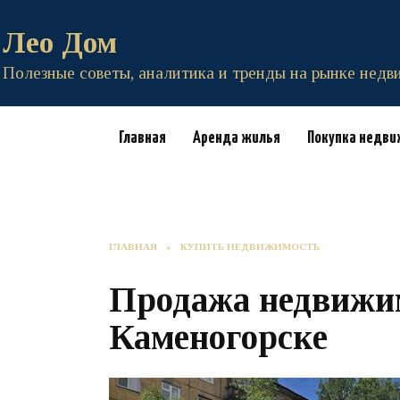
Перейти
к
Лео Дом
содержанию
Полезные советы, аналитика и тренды на рынке нед
Главная
Аренда жилья
Покупка недв
ГЛАВНАЯ
»
КУПИТЬ НЕДВИЖИМОСТЬ
Продажа недвижим
Каменогорске