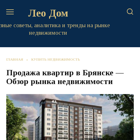
Перейти
Лео Дом
к
содержанию
зные советы, аналитика и тренды на рынке
недвижимости
ГЛАВНАЯ
»
КУПИТЬ НЕДВИЖИМОСТЬ
Продажа квартир в Брянске —
Обзор рынка недвижимости