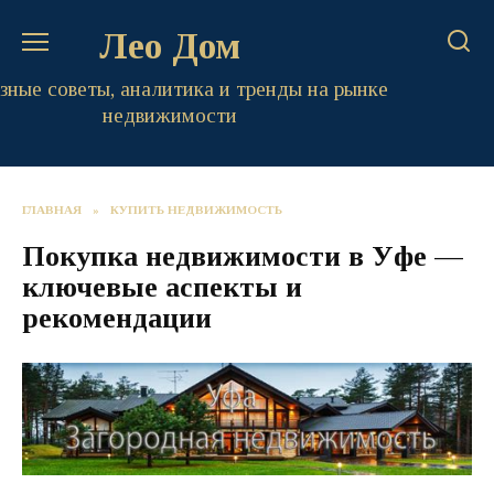
Перейти
Лео Дом
к
содержанию
зные советы, аналитика и тренды на рынке
недвижимости
ГЛАВНАЯ
»
КУПИТЬ НЕДВИЖИМОСТЬ
Покупка недвижимости в Уфе —
ключевые аспекты и
рекомендации