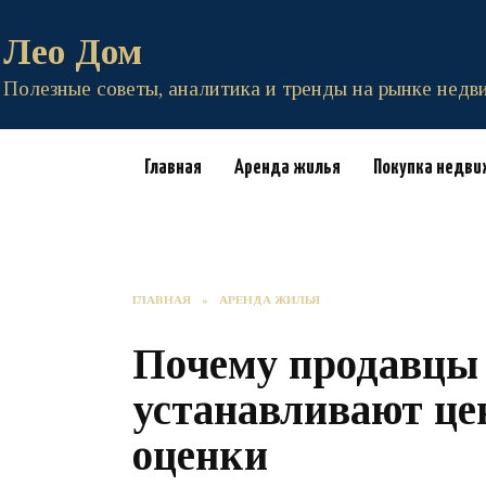
Перейти
к
Лео Дом
содержанию
Полезные советы, аналитика и тренды на рынке нед
Главная
Аренда жилья
Покупка недв
ГЛАВНАЯ
»
АРЕНДА ЖИЛЬЯ
Почему продавцы 
устанавливают це
оценки