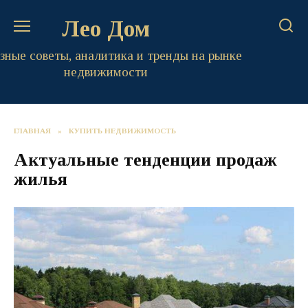
Перейти
Лео Дом
к
содержанию
зные советы, аналитика и тренды на рынке
недвижимости
ГЛАВНАЯ
»
КУПИТЬ НЕДВИЖИМОСТЬ
Актуальные тенденции продаж
жилья